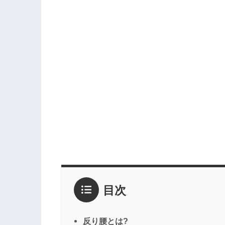
目次
反り腰とは?