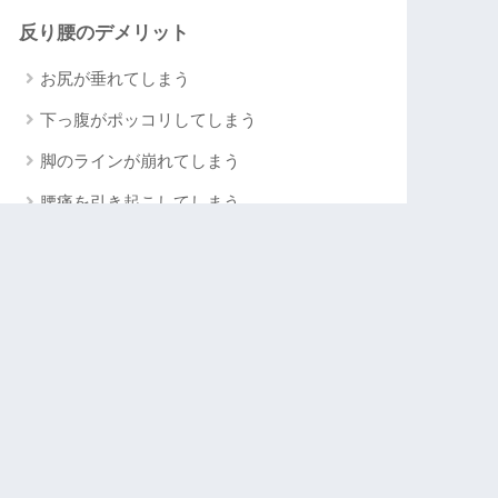
反り腰のデメリット
お尻が垂れてしまう
下っ腹がポッコリしてしまう
脚のラインが崩れてしまう
腰痛を引き起こしてしまう
反り腰を改善する方法
柔軟性の改善
くるぶし重心を意識する
筋力低下している部分の筋トレ
反り腰を改善するための筋トレ種目
ヒップアブダクション