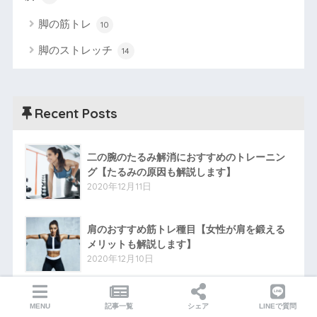
脚の筋トレ
10
脚のストレッチ
14
Recent Posts
二の腕のたるみ解消におすすめのトレーニン
グ【たるみの原因も解説します】
2020年12月11日
肩のおすすめ筋トレ種目【女性が肩を鍛える
メリットも解説します】
2020年12月10日
下腿三頭筋のストレッチのやり方【脚の疲れ
MENU
記事一覧
シェア
LINEで質問
の軽減・むくみや冷えの改善に】